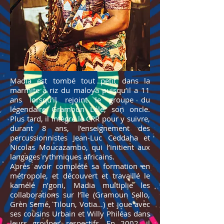
Madia est tombé tout petit dans la
marmite à riz du maloya puisqu’il a 11
ans lorsqu’il rejoint le groupe du
légendaire Gramoun Lélé, son oncle.
Plus tard, il intègre le CRR pour y suivre,
durant 8 ans, l’enseignement des
percussionnistes Jean-Luc Ceddaha et
Nicolas Moucazambo, qui l’initient aux
langages rythmiques africains.
Après avoir complété sa formation en
métropole, et découvert et travaillé le
kamélé n’goni, Madia multiplie les
collaborations sur l’île (Gramoun Sello,
Grèn Semé, Tiloun, Votia…) et joue avec
ses cousins Urbain et Willy Philéas dans
leurs groupes respectifs. En 2002, il