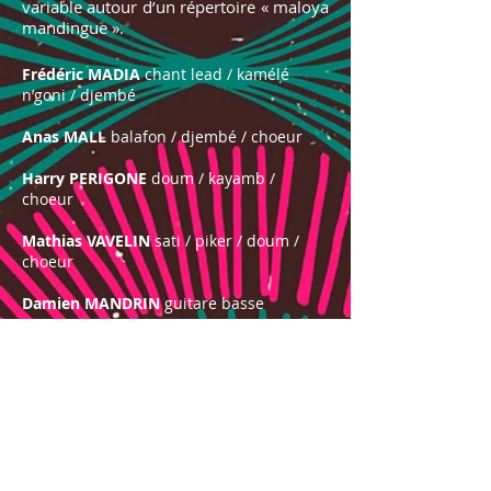
variable autour d’un répertoire « maloya
mandingue ».
Frédéric MADIA
chant lead / kamélé
n’goni / djembé
Anas MALL
balafon / djembé / choeur
Harry PERIGONE
doum / kayamb /
choeur
Mathias VAVELIN
sati / piker / doum /
choeur
Damien MANDRIN
guitare basse
Melkiad PERIGONE
roulèr