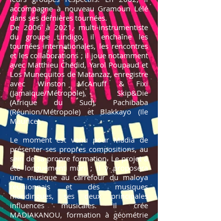
accompagne à nouveau Gramoun Lélé
dans ses dernières tournées.
De 2006 à 2021, multi-instrumentiste
du groupe Lindigo, il enchaîne les
tournées internationales, les rencontres
et les collaborations ; il joue notamment
avec Matthieu Chedid, Yarol Poupaud et
Los Munequitos de Matanzaz, enregistre
avec Winston McAnuff & Fixi
(Jamaïque/Métropole), Skip&Die
(Afrique du Sud), Pachibaba
(Réunion/Métropole) et Blakkayo (Ile
Maurice).
Le moment est venu pour Madia de
présenter ses propres compositions, au
sein de sa propre formation. Le projet a
été longuement mûri ; il y proposera
une musique au carrefour du maloya
réunionnais et des musiques
mandingues, ses deux principales
influences musicales. Il crée
MADIAKANOU, formation à géométrie